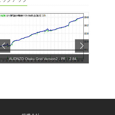
AUDNZD Otaku Grid Version2 - PF：2.84