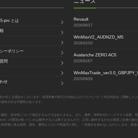
ク
ニュース
Revault
S-pro とは
2026/06/17
順
WinMaxV2_AUDNZD_M5
2026/02/20
シーポリシー
Avalanche ZERO AC5
質問
2026/02/07
WinMaxTrade_ver3.0_GBPJPY
2025/09/26
わせ
失が生じる場合がございます。投資対象や取引の仕組およびリスクについて充分内容をご理解した上
の損失が出る可能性があります。
正確性、安全性について保証するものではありません。また、無料・有料EAのバックテスト結果、収
Trader4）の環境が揃っていれば動作するとは限りませんので、正常に動作するかをお客様ご自身の
た利用者に係る損害、損失、費用ならびに不利益等に関し、一切責任を負わないものとします。投資