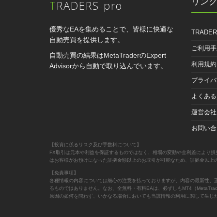
リン
TRADERS-pro
優秀なEAを集めることで、皆様に快適な
TRADER
自動売買を提供します。
ご利用手
自動売買の結果はMetaTraderのExpert
利用規約
Advisorから自動で取り込んでいます。
プライバ
よくある
運営会社
お問い合
【投資に係るリスク及び手数料について】
FX取引は元本や利益を保証するものではなく、相場の変動や金利差により損
はお客様がお預けになった証拠金額以上のお取引が可能なため、証拠金以上
【免責事項】
各種情報の内容については細心の注意を払っておりますが、内容の最新性、
るものではありません。なお、全無料・有料EAは、必ずしもMT4（Meta
原因の如何を問わず、いかなる場合においても当該情報の利用に関して生じ