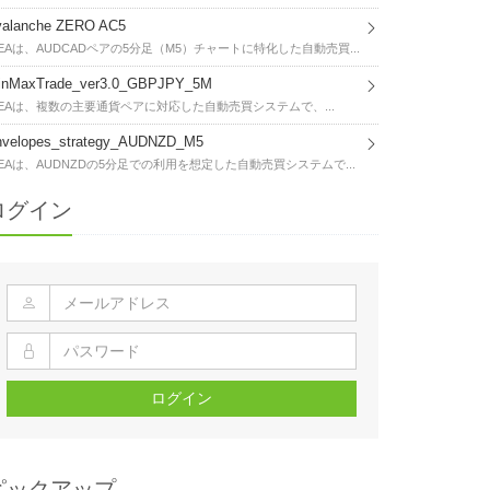
valanche ZERO AC5
EAは、AUDCADペアの5分足（M5）チャートに特化した自動売買...
inMaxTrade_ver3.0_GBPJPY_5M
EAは、複数の主要通貨ペアに対応した自動売買システムで、...
nvelopes_strategy_AUDNZD_M5
EAは、AUDNZDの5分足での利用を想定した自動売買システムで...
ログイン
ログイン
ピックアップ