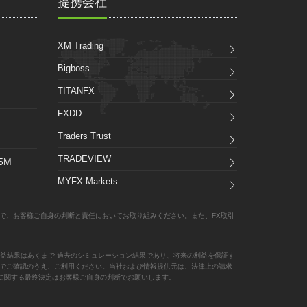
提携会社
XM Trading
Bigboss
TITANFX
FXDD
Traders Trust
TRADEVIEW
_5M
MYFX Markets
で、お客様ご自身の判断と責任においてお取り組みください。また、FX取引
益結果はあくまで 過去のシミュレーション結果であり、将来の利益を保証す
責任でご確認のうえ、ご利用ください。当社および情報提供元は、法律上の請求
に関する最終決定はお客様ご自身の判断でお願いします。