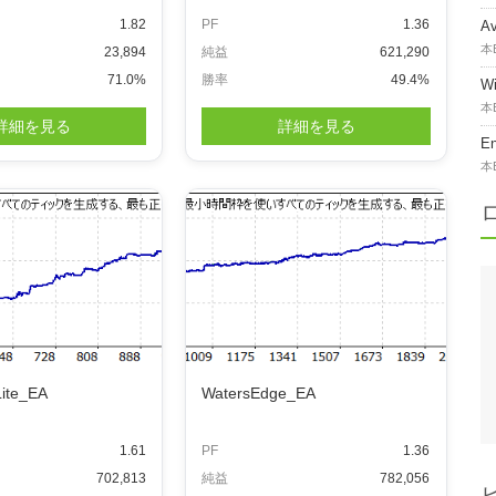
1.82
PF
1.36
A
本
23,894
純益
621,290
71.0%
勝率
49.4%
W
本
詳細を見る
詳細を見る
E
本
Lite_EA
WatersEdge_EA
1.61
PF
1.36
702,813
純益
782,056