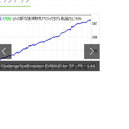
ChallengeScalEvolution EURAUD for TP - PF：1.44