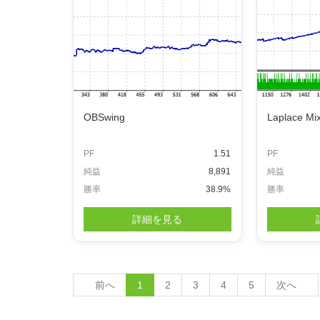
OBSwing
Laplace M
PF
1.51
PF
純益
8,891
純益
勝率
38.9%
勝率
詳細を見る
前へ
1
2
3
4
5
次へ