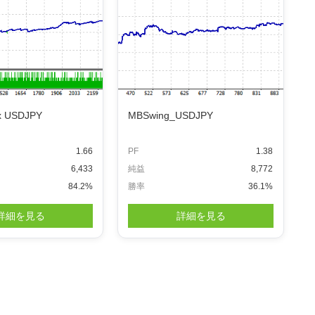
ix USDJPY
MBSwing_USDJPY
1.66
PF
1.38
6,433
純益
8,772
84.2%
勝率
36.1%
詳細を見る
詳細を見る