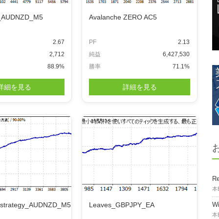
_AUDNZD_M5
Avalanche ZERO AC5
2.67
PF
2.13
2,712
純益
6,427,530
88.9%
勝率
71.1%
詳細を見る
詳細を見る
Re
本
_strategy_AUDNZD_M5
Leaves_GBPJPY_EA
W
本