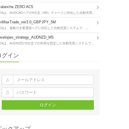
valanche ZERO AC5
EAは、AUDCADペアの5分足（M5）チャートに特化した自動売買...
inMaxTrade_ver3.0_GBPJPY_5M
EAは、複数の主要通貨ペアに対応した自動売買システムで、...
nvelopes_strategy_AUDNZD_M5
EAは、AUDNZDの5分足での利用を想定した自動売買システムで...
ログイン
ログイン
ピックアップ