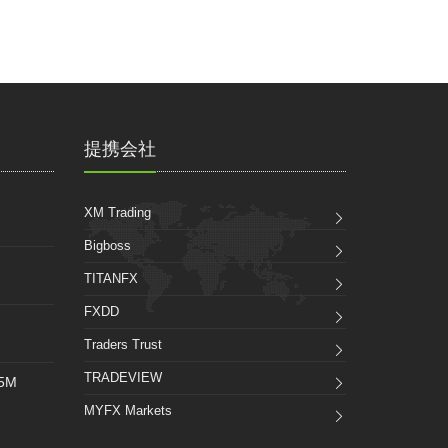
提携会社
XM Trading
Bigboss
TITANFX
FXDD
Traders Trust
TRADEVIEW
_5M
MYFX Markets