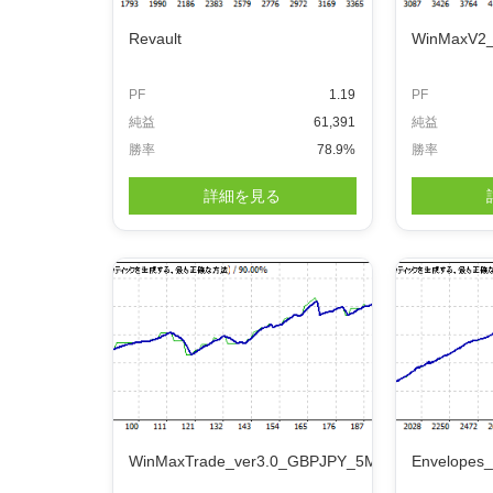
Revault
WinMaxV2
PF
1.19
PF
純益
61,391
純益
勝率
78.9%
勝率
詳細を見る
WinMaxTrade_ver3.0_GBPJPY_5M
Envelopes