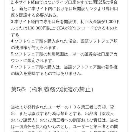
2.本サイト経由ではないライブ口座をすでに開設済の場合
も、新たに本サイト内における口座開設リンクより専用口
座を開設する必要がある。
3.本サイト経由で専用口座を開設後、初回入金額が1,000ド
ルまたは100,000円以上でEAがダウンロードできるものと
する。
4.ソフトウェア類を購入された場合、当該ソフトフェア類
の使用権が与えられます。
5.ソフトフェア類の利用範囲は、単一の証券会社口座アカ
ウントに限定されます。
6.ソフトフェア類の購入は、当該ソフトフェア類の著作権
の購入を意味するものではありません。
第5条（権利義務の譲渡の禁止）
当社より発行されたユーザーのＩＤを第三者に売却、貸
出、または譲渡する行為は禁止とする。出品者（譲渡人、
および譲受人）および第三者への損害および責任は、当社
は一切責任を負わないものとし、ユーザーと第三者との間