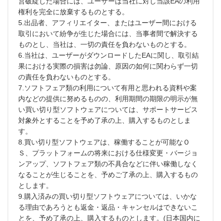
営破綻した場合には、ユーザーは当社に対し当該EAの利用
権利を完全に放棄するものとする。
5.出品者、アフィリエイター、またはユーザー間における
取引において紛争が生じた場合には、当事者間で解決する
ものとし、当社は、一切の責任を負わないものとする。
6.当社は、ユーザーがダウンロードしたEAに関し、取引結
果における実際の損害は勿論、原因の如何に関わらず一切
の責任を負わないものとする。
7.ソフトフェア類の利用について有用と思われる資料や案
内などの提供に努めるものの、利用期間の期限の明示が無
い買い切り型ソフトウェアについては、サポートサービス
対象外とすることを予め了承の上、購入するものとしま
す。
8.買い切り型ソフトウェアは、稼働することが可能なＯ
Ｓ、プラットフォームの将来における仕様変更・バージョ
ンアップ、ソフトフェア類の不具合などに伴い稼働しなく
なることが生じることを、予めご了承の上、購入するもの
とします。
9.購入済みの買い切り型ソフトウェアについては、いかな
る理由であろうとも返金・返品・キャンセルはできないこ
とを、予め了承の上、購入するものとします。(日本国内に