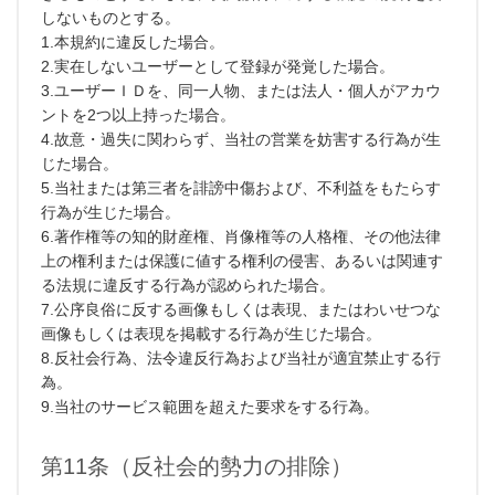
しないものとする。
1.本規約に違反した場合。
2.実在しないユーザーとして登録が発覚した場合。
3.ユーザーＩＤを、同一人物、または法人・個人がアカウ
ントを2つ以上持った場合。
4.故意・過失に関わらず、当社の営業を妨害する行為が生
じた場合。
5.当社または第三者を誹謗中傷および、不利益をもたらす
行為が生じた場合。
6.著作権等の知的財産権、肖像権等の人格権、その他法律
上の権利または保護に値する権利の侵害、あるいは関連す
る法規に違反する行為が認められた場合。
7.公序良俗に反する画像もしくは表現、またはわいせつな
画像もしくは表現を掲載する行為が生じた場合。
8.反社会行為、法令違反行為および当社が適宜禁止する行
為。
9.当社のサービス範囲を超えた要求をする行為。
第11条（反社会的勢力の排除）