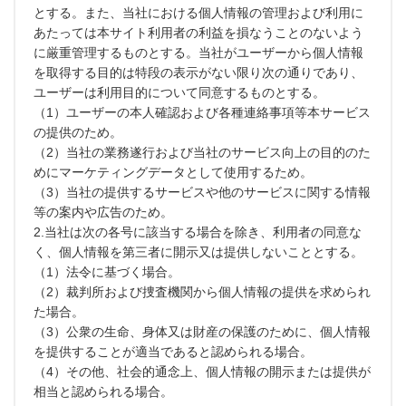
とする。また、当社における個人情報の管理および利用に
あたっては本サイト利用者の利益を損なうことのないよう
に厳重管理するものとする。当社がユーザーから個人情報
を取得する目的は特段の表示がない限り次の通りであり、
ユーザーは利用目的について同意するものとする。
（1）ユーザーの本人確認および各種連絡事項等本サービス
の提供のため。
（2）当社の業務遂行および当社のサービス向上の目的のた
めにマーケティングデータとして使用するため。
（3）当社の提供するサービスや他のサービスに関する情報
等の案内や広告のため。
2.当社は次の各号に該当する場合を除き、利用者の同意な
く、個人情報を第三者に開示又は提供しないこととする。
（1）法令に基づく場合。
（2）裁判所および捜査機関から個人情報の提供を求められ
た場合。
（3）公衆の生命、身体又は財産の保護のために、個人情報
を提供することが適当であると認められる場合。
（4）その他、社会的通念上、個人情報の開示または提供が
相当と認められる場合。