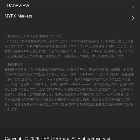
TRADEVIEW
MYFX Markets
【投資に係るリスク及び手数料について】
FX取引は元本や利益を保証するものではなく、相場の変動や金利差により損失が生じる場合
がございます。投資対象や取引の仕組およびリスクについて充分内容をご理解した上で、お
客様ご自身の判断と責任においてお取り組みください。また、FX取引はお客様がお預けにな
った証拠金額以上のお取引が可能なため、証拠金以上の損失が出る可能性があります。
【免責事項】
各種情報の内容については細心の注意を払っておりますが、内容の最新性、正確性、安全性
について保証するものではありません。また、無料・有料EAのバックテスト結果、収益結果
はあくまで 過去のシミュレーション結果であり、将来の利益を保証するものではありませ
ん。なお、全無料・有料EAは、必ずしもMT4（MetaTrader4）の環境が揃っていれば動作す
るとは限りませんので、正常に動作するかをお客様ご自身の責任でご確認のうえ、ご利用く
ださい。当社および情報提供元は、法律上の請求原因の如何を問わず、いかなる場合におい
ても当該情報の利用に関して生じた利用者に係る損害、損失、費用ならびに不利益等に関
し、一切責任を負わないものとします。投資に関する最終決定はお客様ご自身の判断でお願
いします。
Copyright © 2026 TRADERS-pro. All Rights Reserved.