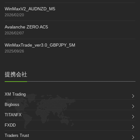
WinMaxV2_AUDNZD_M5
2026/02/20
Avalanche ZERO AC5
2026/02/07
WinMaxTrade_ver3.0_GBPJPY_5M
2025/09/26
提携会社
XM Trading
Bigboss
TITANFX
FXDD
Traders Trust