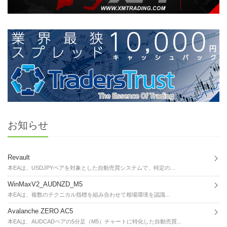
お知らせ
Revault
本EAは、USDJPYペアを対象とした自動売買システムで、特定の...
WinMaxV2_AUDNZD_M5
本EAは、複数のテクニカル指標を組み合わせて相場環境を認識...
Avalanche ZERO AC5
本EAは、AUDCADペアの5分足（M5）チャートに特化した自動売買...