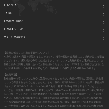
TITANFX
FXDD
Traders Trust
TRADEVIEW
MYFX Markets
【投資に係るリスク及び手数料について】
FX取引は元本や利益を保証するものではなく、相場の変動や金利差により損失が生じる場合
がございます。投資対象や取引の仕組およびリスクについて充分内容をご理解した上で、お
客様ご自身の判断と責任においてお取り組みください。また、FX取引はお客様がお預けにな
った証拠金額以上のお取引が可能なため、証拠金以上の損失が出る可能性があります。
【免責事項】
各種情報の内容については細心の注意を払っておりますが、内容の最新性、正確性、安全性
について保証するものではありません。また、無料・有料EAのバックテスト結果、収益結果
はあくまで 過去のシミュレーション結果であり、将来の利益を保証するものではありませ
ん。なお、全無料・有料EAは、必ずしもMT4（MetaTrader4）の環境が揃っていれば動作す
るとは限りませんので、正常に動作するかをお客様ご自身の責任でご確認のうえ、ご利用く
ださい。当社および情報提供元は、法律上の請求原因の如何を問わず、いかなる場合におい
ても当該情報の利用に関して生じた利用者に係る損害、損失、費用ならびに不利益等に関
し、一切責任を負わないものとします。投資に関する最終決定はお客様ご自身の判断でお願