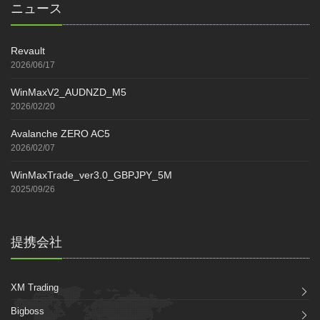
ニュース
Revault
2026/06/17
WinMaxV2_AUDNZD_M5
2026/02/20
Avalanche ZERO AC5
2026/02/07
WinMaxTrade_ver3.0_GBPJPY_5M
2025/09/26
提携会社
XM Trading
Bigboss