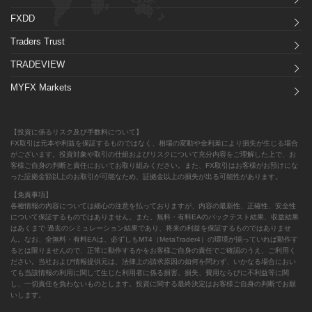
FXDD
Traders Trust
TRADEVIEW
MYFX Markets
【投資に係るリスク及び手数料について】
FX取引は元本や利益を保証するものではなく、相場の変動や金利差により損失が生じる場合
がございます。投資対象や取引の仕組およびリスクについて充分内容をご理解した上で、お
客様ご自身の判断と責任においてお取り組みください。また、FX取引はお客様がお預けにな
った証拠金額以上のお取引が可能なため、証拠金以上の損失が出る可能性があります。
【免責事項】
各種情報の内容については細心の注意を払っておりますが、内容の最新性、正確性、安全性
について保証するものではありません。また、無料・有料EAのバックテスト結果、収益結果
はあくまで 過去のシミュレーション結果であり、将来の利益を保証するものではありませ
ん。なお、全無料・有料EAは、必ずしもMT4（MetaTrader4）の環境が揃っていれば動作す
るとは限りませんので、正常に動作するかをお客様ご自身の責任でご確認のうえ、ご利用く
ださい。当社および情報提供元は、法律上の請求原因の如何を問わず、いかなる場合におい
ても当該情報の利用に関して生じた利用者に係る損害、損失、費用ならびに不利益等に関
し、一切責任を負わないものとします。投資に関する最終決定はお客様ご自身の判断でお願
いします。