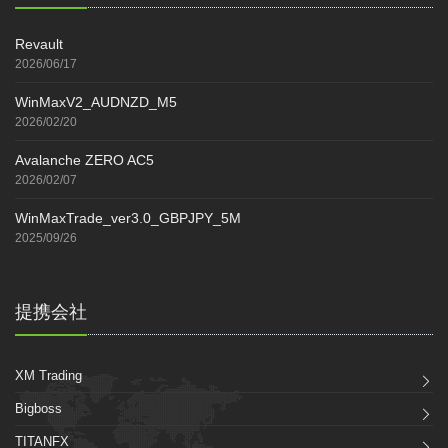
Revault
2026/06/17
WinMaxV2_AUDNZD_M5
2026/02/20
Avalanche ZERO AC5
2026/02/07
WinMaxTrade_ver3.0_GBPJPY_5M
2025/09/26
提携会社
XM Trading
Bigboss
TITANFX