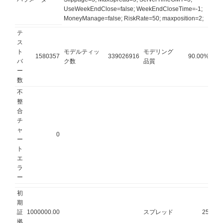
UseWeekEndClose=false; WeekEndCloseTime=-1;
MoneyManage=false; RiskRate=50; maxposition=2;
テ
ス
ト
モデルティッ
モデリング
1580357
339026916
90.00%
バ
ク数
品質
ー
数
不
整
合
チ
ャ
0
ー
ト
エ
ラ
ー
初
期
証
1000000.00
スプレッド
25
拠