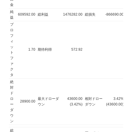
金
純
609592.00
総利益
1476282.00
総損失
-866690.00
益
プ
ロ
フ
ィ
ッ
1.70
期待利得
572.92
ト
フ
ァ
ク
タ
絶
対
ド
ロ
最大ドローダ
43600.00
相対ドロー
3.42%
28900.00
ー
ウン
(3.42%)
ダウン
(43600.00)
ダ
ウ
ン
総