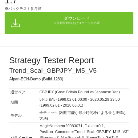
1.7
※バックテスト参考値
ダウンロード
※会員登録およびログインが必要
Strategy Tester Report
Trend_Scal_GBPJPY_M5_V5
Alpari-ECN-Demo (Build 1280)
通貨ペア
GBPJPY (Great Britain Pound vs Japanese Yen)
5分足(M5) 1999.02.01 00:00 - 2020.05.29 23:50
期間
(1999.02.01 - 2020.06.01)
全ティック (利用可能な最小時間枠による最も正確な
モデル
方法)
MagicNumber=20083071; FixLots=0.1;
Position_Comment="Trend_Scal_GBPJPY_M15_V3";
パラメーター
Slippage=3; MaxSpread=5; ServerTimeGMT=3;