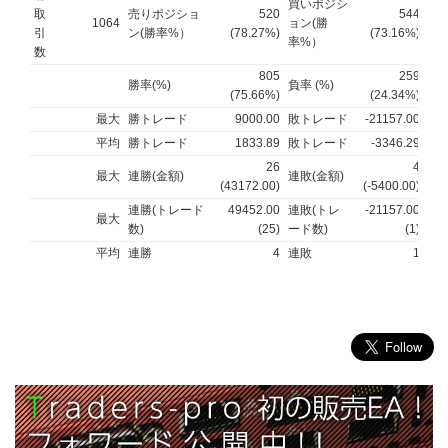
買いポジシ
取
売りポジショ
520
544
1064
ョン(勝
引
ン(勝率%）
(78.27%)
(73.16%)
率%）
数
805
259
勝率(%)
負率 (%)
(75.66%)
(24.34%)
最大
勝トレード
9000.00
敗トレード
-21157.00
平均
勝トレード
1833.89
敗トレード
-3346.29
26
4
最大
連勝(金額)
連敗(金額)
(43172.00)
(-5400.00)
連勝(トレード
49452.00
連敗(トレ
-21157.00
最大
数)
(25)
ード数)
(1)
平均
連勝
4
連敗
1