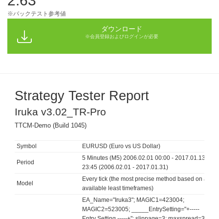
2.63
※バックテスト参考値
ダウンロード
※会員登録およびログインが必要
Strategy Tester Report
Iruka v3.02_TR-Pro
TTCM-Demo (Build 1045)
Symbol
EURUSD (Euro vs US Dollar)
5 Minutes (M5) 2006.02.01 00:00 - 2017.01.13
Period
23:45 (2006.02.01 - 2017.01.31)
Every tick (the most precise method based on all
Model
available least timeframes)
EA_Name="Iruka3"; MAGIC1=423004;
MAGIC2=523005; _____EntrySetting="+-----
Entry Setting -----+"; slippage=3; maxspread=3.5;