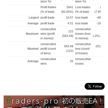
(won %)
(won %)
Profit trades
2641
Loss trades
228
(% of total)
(92.05%)
(% of total)
(7.95%)
Largest
profit trade
10.07
loss trade
-48.78
Average
profit trade
4.51
loss trade
-19.84
consecutive
consecutive
122
8
Maximum
wins (profit
losses (loss
(563.49)
(-251.00)
in money)
in money)
consecutive
consecutive
563.49
-251.00
Maximal
profit (count
loss (count
(122)
(8)
of wins)
of losses)
consecutive
consecutive
Average
25
2
wins
losses