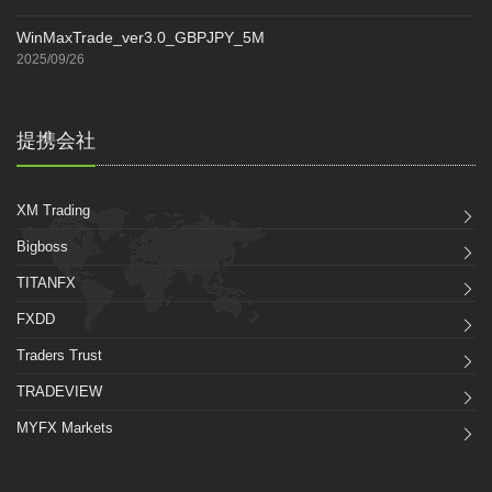
WinMaxTrade_ver3.0_GBPJPY_5M
2025/09/26
提携会社
XM Trading
Bigboss
TITANFX
FXDD
Traders Trust
TRADEVIEW
MYFX Markets