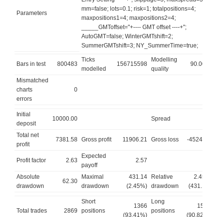
mm=false; lots=0.1; risk=1; totalpositions=4;
Parameters
maxpositions1=4; maxpositions2=4;
_____GMToffset="+---- GMT offset ----+";
AutoGMT=false; WinterGMTshift=2;
SummerGMTshift=3; NY_SummerTime=true;
Ticks
Modelling
Bars in test
800483
156715598
90.00%
modelled
quality
Mismatched
charts
0
errors
Initial
10000.00
Spread
12
deposit
Total net
7381.58
Gross profit
11906.21
Gross loss
-4524.63
profit
Expected
Profit factor
2.63
2.57
payoff
Absolute
Maximal
431.14
Relative
2.45%
62.30
drawdown
drawdown
(2.45%)
drawdown
(431.14)
Short
Long
1366
1503
Total trades
2869
positions
positions
(93.41%)
(90.82%)