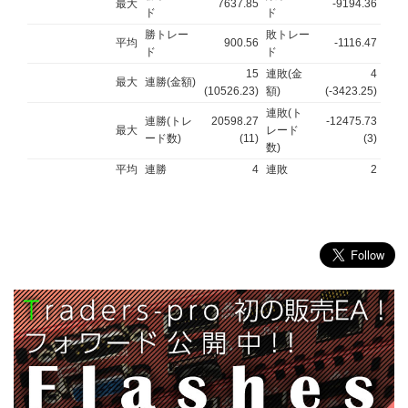
最大
7637.85
-9194.36
ド
ド
勝トレー
敗トレー
平均
900.56
-1116.47
ド
ド
15
連敗(金
4
最大
連勝(金額)
(10526.23)
額)
(-3423.25)
連敗(ト
連勝(トレ
20598.27
-12475.73
最大
レード
ード数)
(11)
(3)
数)
平均
連勝
4
連敗
2