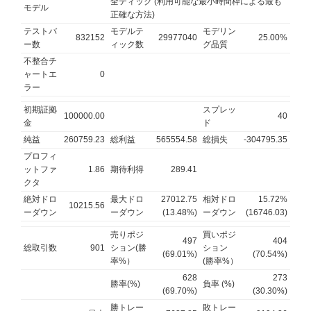
全ティック (利用可能な最小時間枠による最も
モデル
正確な方法)
テストバ
モデルテ
モデリン
832152
29977040
25.00%
ー数
ィック数
グ品質
不整合チ
ャートエ
0
ラー
初期証拠
スプレッ
100000.00
40
金
ド
純益
260759.23
総利益
565554.58
総損失
-304795.35
プロフィ
ットファ
1.86
期待利得
289.41
クタ
絶対ドロ
最大ドロ
27012.75
相対ドロ
15.72%
10215.56
ーダウン
ーダウン
(13.48%)
ーダウン
(16746.03)
売りポジ
買いポジ
497
404
総取引数
901
ション(勝
ション
(69.01%)
(70.54%)
率%）
(勝率%）
628
273
勝率(%)
負率 (%)
(69.70%)
(30.30%)
勝トレー
敗トレー