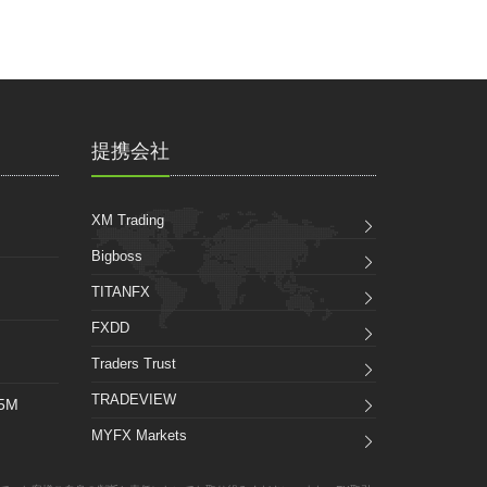
提携会社
XM Trading
Bigboss
TITANFX
FXDD
Traders Trust
TRADEVIEW
_5M
MYFX Markets