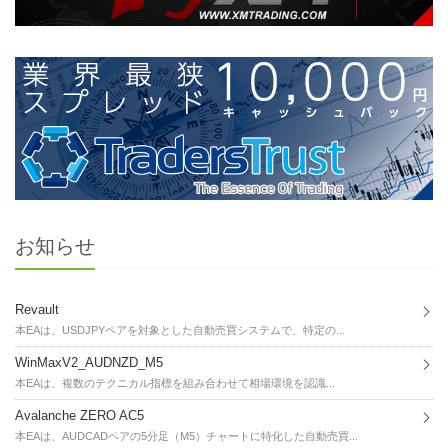
お知らせ
Revault
本EAは、USDJPYペアを対象とした自動売買システムで、特定の...
WinMaxV2_AUDNZD_M5
本EAは、複数のテクニカル指標を組み合わせて相場環境を認識...
Avalanche ZERO AC5
本EAは、AUDCADペアの5分足（M5）チャートに特化した自動売買...