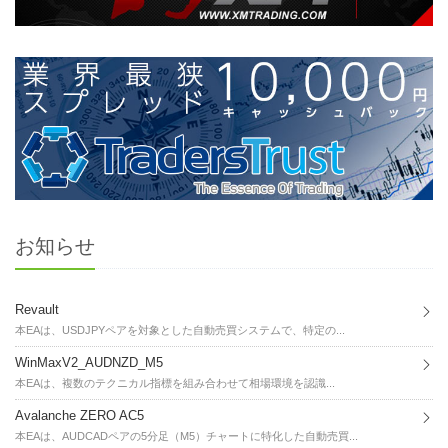
お知らせ
Revault
本EAは、USDJPYペアを対象とした自動売買システムで、特定の...
WinMaxV2_AUDNZD_M5
本EAは、複数のテクニカル指標を組み合わせて相場環境を認識...
Avalanche ZERO AC5
本EAは、AUDCADペアの5分足（M5）チャートに特化した自動売買...