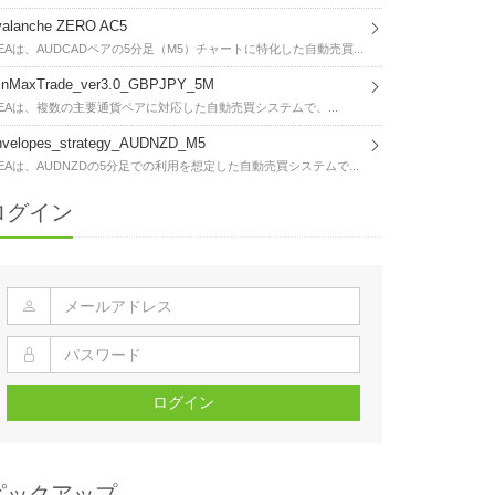
valanche ZERO AC5
EAは、AUDCADペアの5分足（M5）チャートに特化した自動売買...
inMaxTrade_ver3.0_GBPJPY_5M
EAは、複数の主要通貨ペアに対応した自動売買システムで、...
nvelopes_strategy_AUDNZD_M5
EAは、AUDNZDの5分足での利用を想定した自動売買システムで...
ログイン
ログイン
ピックアップ