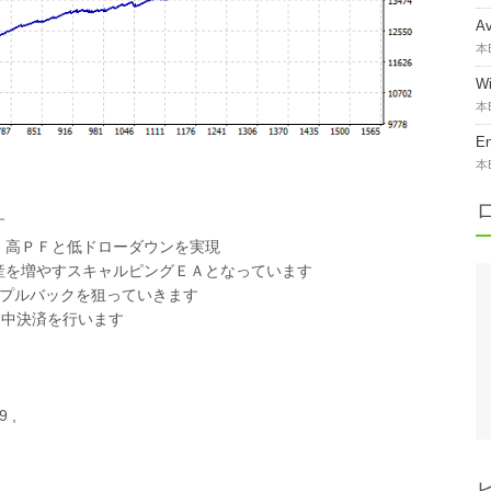
A
本
W
本
E
本
す
・高ＰＦと低ドローダウンを実現
産を増やすスキャルピングＥＡとなっています
でプルバックを狙っていきます
よる途中決済を行います
 ,