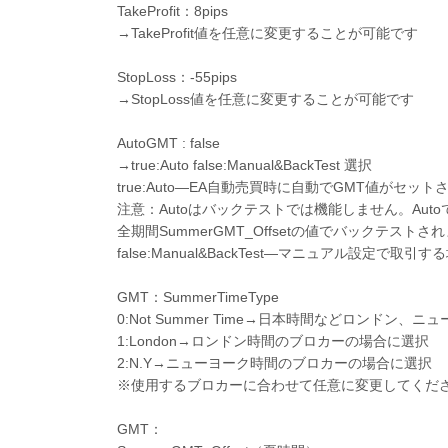
TakeProfit：8pips
→TakeProfit値を任意に変更することが可能です
StopLoss：-55pips
→StopLoss値を任意に変更することが可能です
AutoGMT : false
→true:Auto false:Manual&BackTest 選択
true:Auto—EA自動売買時に自動でGMT値がセット
注意：Autoはバックテストでは機能しません。Aut
全期間SummerGMT_Offsetの値でバックテストさ
false:Manual&BackTest—マニュアル設定
GMT：SummerTimeType
0:Not Summer Time→日本時間などロンドン
1:London→ロンドン時間のブロカーの場合に選択
2:N.Y→ニューヨーク時間のブロカーの場合に選択
※使用するブロカーに合わせて任意に変更してくだ
GMT：