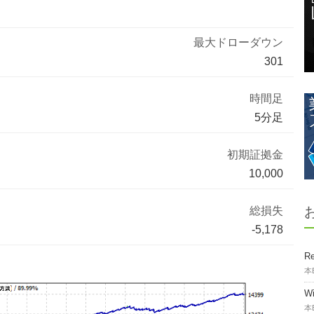
最大ドローダウン
301
時間足
5分足
初期証拠金
10,000
総損失
-5,178
Re
本
W
本