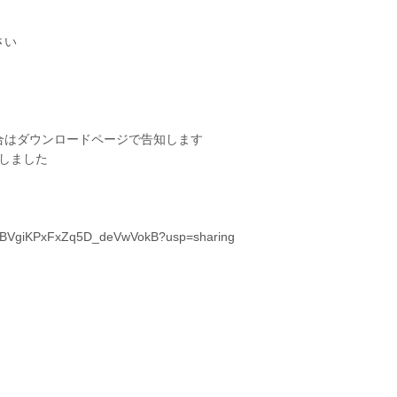
さい
合はダウンロードページで告知します
ートしました
gawpBVgiKPxFxZq5D_deVwVokB?usp=sharing