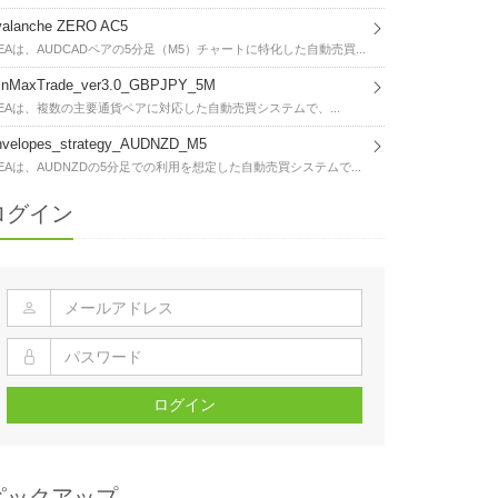
valanche ZERO AC5
EAは、AUDCADペアの5分足（M5）チャートに特化した自動売買...
inMaxTrade_ver3.0_GBPJPY_5M
EAは、複数の主要通貨ペアに対応した自動売買システムで、...
nvelopes_strategy_AUDNZD_M5
EAは、AUDNZDの5分足での利用を想定した自動売買システムで...
ログイン
ログイン
ピックアップ