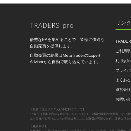
リン
TRADERS-pro
優秀なEAを集めることで、皆様に快適な
TRADER
自動売買を提供します。
ご利用手
自動売買の結果はMetaTraderのExpert
利用規約
Advisorから自動で取り込んでいます。
プライバ
よくある
運営会社
お問い合
【投資に係るリスク及び手数料について】
FX取引は元本や利益を保証するものではなく、相場の変動や金利差により損
はお客様がお預けになった証拠金額以上のお取引が可能なため、証拠金以上
【免責事項】
各種情報の内容については細心の注意を払っておりますが、内容の最新性、