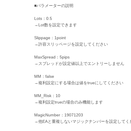
■パラメーターの説明
Lots：0.5
→Lot数を設定できます
Slippage：1point
→許容スリッページを設定してください
MaxSpread：5pips
→スプレッドが設定値以上でエントリーしません
MM：false
→複利設定にする場合は値をtrueにしてください
MM_Risk：10
→複利設定trueの場合のみ機能します
MagicNumber：19071203
→他EAと重複しないマジックナンバーを設定してく