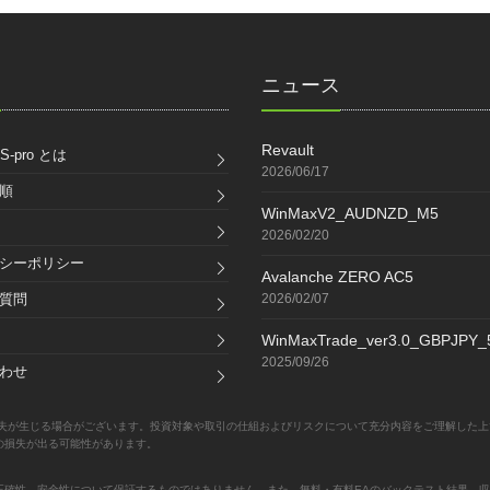
ク
ニュース
Revault
S-pro とは
2026/06/17
順
WinMaxV2_AUDNZD_M5
2026/02/20
シーポリシー
Avalanche ZERO AC5
質問
2026/02/07
WinMaxTrade_ver3.0_GBPJPY
2025/09/26
わせ
失が生じる場合がございます。投資対象や取引の仕組およびリスクについて充分内容をご理解した上
の損失が出る可能性があります。
正確性、安全性について保証するものではありません。また、無料・有料EAのバックテスト結果、収