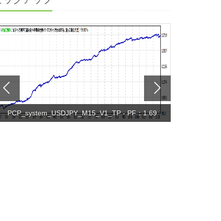
PCP_system_USDJPY_M15_V1_TP - PF：1.69