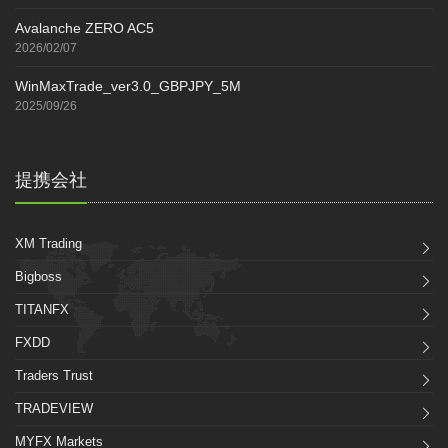
Avalanche ZERO AC5
2026/02/07
WinMaxTrade_ver3.0_GBPJPY_5M
2025/09/26
提携会社
XM Trading
Bigboss
TITANFX
FXDD
Traders Trust
TRADEVIEW
MYFX Markets