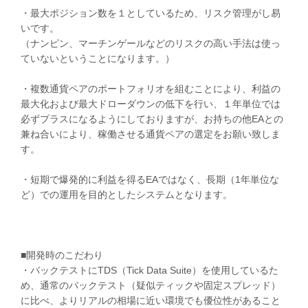
・最大ポジション数を１としているため、リスク管理がし易
いです。
（ナンピン、マーチンゲールなどのリスクの高い手法は使っ
ていないということになります。）
・複数通貨ペアのポートフォリオを組むことにより、利益の
最大化および最大ドローダウンの低下を行い、１年単位では
必ずプラスになるようにしておりますが、お持ちの他EAとの
兼ね合いにより、稼働させる通貨ペアの選定をお願い致しま
す。
・短期で爆発的に利益を得るEAではなく、長期（1年単位な
ど）での運用を目的としたシステムとなります。
■開発時のこだわり
・バックテストにTDS（Tick Data Suite）を使用しているた
め、通常のバックテスト（疑似ティックや固定スプレッド）
に比べ、よりリアルの相場に近い環境でも優位性があること