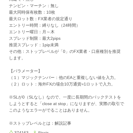
ナンピン・マーチン：無し
最大同時保有枚数：10枚
最大ロット数：FX業者の規定通り
エントリー時間：縛りなし（24時間）
エントリー曜日：月～木
スプレッド制限：最大2pips
推奨スプレッド：1pip未満
その他：ストップレベルが「0」のFX業者・口座種別を推奨
します。
【パラメーター】
（１）マジックナンバー：他のEAと重複しない値を入力。
（２）ロット：海外FXの場合10万通貨=1ロットで入力。
※SLが0（SLなし）なので、一度に長期間のバックテストを
しようとすると「close at stop」になりますが、実際の取引で
このようなエラーがでることはありません。
※ストップレベルとは：解説記事
374163
Alexis