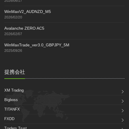
2026/06/17
WinMaxV2_AUDNZD_M5
2026/02/20
Avalanche ZERO AC5
2026/02/07
WinMaxTrade_ver3.0_GBPJPY_5M
2025/09/26
提携会社
XM Trading
Bigboss
TITANFX
FXDD
Traders Trust