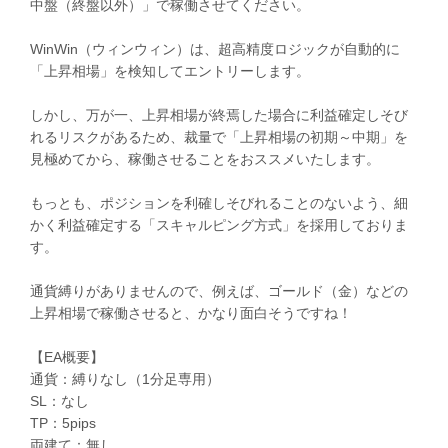
中盤（終盤以外）」で稼働させてください。
WinWin（ウィンウィン）は、超高精度ロジックが自動的に
「上昇相場」を検知してエントリーします。
しかし、万が一、上昇相場が終焉した場合に利益確定しそび
れるリスクがあるため、裁量で「上昇相場の初期～中期」を
見極めてから、稼働させることをおススメいたします。
もっとも、ポジションを利確しそびれることのないよう、細
かく利益確定する「スキャルピング方式」を採用しておりま
す。
通貨縛りがありませんので、例えば、ゴールド（金）などの
上昇相場で稼働させると、かなり面白そうですね！
【EA概要】
通貨：縛りなし（1分足専用）
SL：なし
TP：5pips
両建て：無し