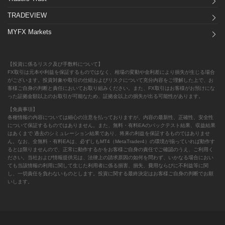
TRADEVIEW
MYFX Markets
【投資に係るリスク及び手数料について】
FX取引は元本や利益を保証するものではなく、相場の変動や金利差により損失が生じる場合
がございます。投資対象や取引の仕組およびリスクについて充分内容をご理解した上で、お
客様ご自身の判断と責任においてお取り組みください。また、FX取引はお客様がお預けにな
った証拠金額以上のお取引が可能なため、証拠金以上の損失が出る可能性があります。
【免責事項】
各種情報の内容については細心の注意を払っておりますが、内容の最新性、正確性、安全性
について保証するものではありません。また、無料・有料EAのバックテスト結果、収益結果
はあくまで 過去のシミュレーション結果であり、将来の利益を保証するものではありませ
ん。なお、全無料・有料EAは、必ずしもMT4（MetaTrader4）の環境が揃っていれば動作す
るとは限りませんので、正常に動作するかをお客様ご自身の責任でご確認のうえ、ご利用く
ださい。当社および情報提供元は、法律上の請求原因の如何を問わず、いかなる場合におい
ても当該情報の利用に関して生じた利用者に係る損害、損失、費用ならびに不利益等に関
し、一切責任を負わないものとします。投資に関する最終決定はお客様ご自身の判断でお願
いします。