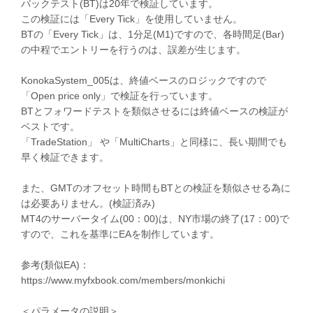
バックテスト(BT)は20年で検証しています。
この検証には「Every Tick」を使用していません。
BTの「Every Tick」は、1分足(M1)ですので、各時間足(Bar)
の中程でエントリーを行うのは、誤差が生じます。
KonokaSystem_005は、終値ベースのロジックですので
「Open price only」で検証を行っています。
BTとフォワードテストを類似させるには終値ベースの検証が
ベストです。
「TradeStation」 や「MultiCharts」と同様に、長い期間でも
早く検証できます。
また、GMTのオフセット時間もBTとの検証を類似させる為に
は必要ありません。(検証済み)
MT4のサーバータイム(00：00)は、NY市場の終了(17：00)で
すので、これを基準にEAを制作しています。
参考(類似EA)：
https://www.myfxbook.com/members/monkichi
＜パラメータの説明＞