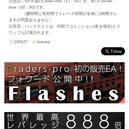
注意②：NY市場のCloseTime（17：00）が、MT4 Server
time（00：00)です。
(夏時間と冬時間でトレード時間が全体に1時間ズレ
ますが問題ありません）
注意③：バックテストは、内部でコミッション(有る場合)とス
ワップも計測されます。
100527
konoka