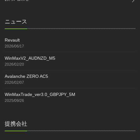
ニュース
Revault
2026/06/17
WinMaxV2_AUDNZD_M5
2026/02/20
Avalanche ZERO AC5
2026/02/07
WinMaxTrade_ver3.0_GBPJPY_5M
2025/09/26
提携会社