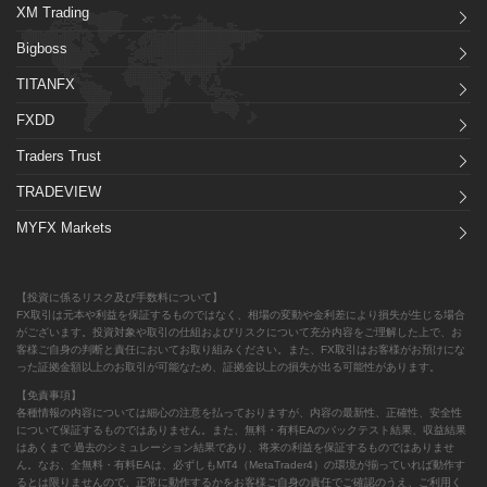
XM Trading
Bigboss
TITANFX
FXDD
Traders Trust
TRADEVIEW
MYFX Markets
【投資に係るリスク及び手数料について】
FX取引は元本や利益を保証するものではなく、相場の変動や金利差により損失が生じる場合
がございます。投資対象や取引の仕組およびリスクについて充分内容をご理解した上で、お
客様ご自身の判断と責任においてお取り組みください。また、FX取引はお客様がお預けにな
った証拠金額以上のお取引が可能なため、証拠金以上の損失が出る可能性があります。
【免責事項】
各種情報の内容については細心の注意を払っておりますが、内容の最新性、正確性、安全性
について保証するものではありません。また、無料・有料EAのバックテスト結果、収益結果
はあくまで 過去のシミュレーション結果であり、将来の利益を保証するものではありませ
ん。なお、全無料・有料EAは、必ずしもMT4（MetaTrader4）の環境が揃っていれば動作す
るとは限りませんので、正常に動作するかをお客様ご自身の責任でご確認のうえ、ご利用く