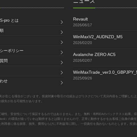
ク
ニュース
Revault
S-pro とは
2026/06/17
順
WinMaxV2_AUDNZD_M5
2026/02/20
シーポリシー
Avalanche ZERO AC5
質問
2026/02/07
WinMaxTrade_ver3.0_GBPJPY
2025/09/26
わせ
失が生じる場合がございます。投資対象や取引の仕組およびリスクについて充分内容をご理解した上
の損失が出る可能性があります。
正確性、安全性について保証するものではありません。また、無料・有料EAのバックテスト結果、収
Trader4）の環境が揃っていれば動作するとは限りませんので、正常に動作するかをお客様ご自身の
た利用者に係る損害、損失、費用ならびに不利益等に関し、一切責任を負わないものとします。投資