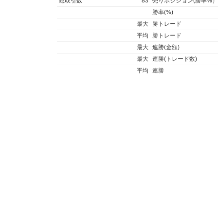
総取引数
83
売りポジション(勝率%）
勝率(%)
最大
勝トレード
平均
勝トレード
最大
連勝(金額)
最大
連勝(トレード数)
平均
連勝