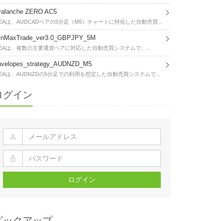
valanche ZERO AC5
EAは、AUDCADペアの5分足（M5）チャートに特化した自動売買...
inMaxTrade_ver3.0_GBPJPY_5M
EAは、複数の主要通貨ペアに対応した自動売買システムで、...
nvelopes_strategy_AUDNZD_M5
EAは、AUDNZDの5分足での利用を想定した自動売買システムで...
ログイン
ログイン
ピックアップ