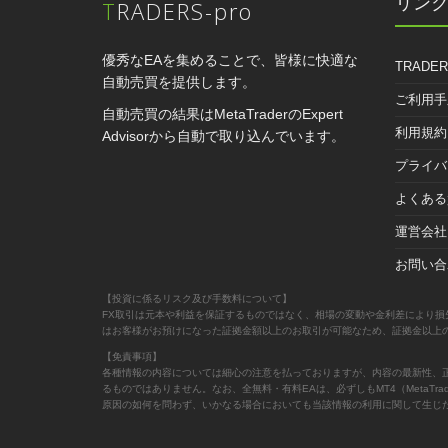
リン
TRADERS-pro
優秀なEAを集めることで、皆様に快適な
TRADER
自動売買を提供します。
ご利用手
自動売買の結果はMetaTraderのExpert
利用規約
Advisorから自動で取り込んでいます。
プライバ
よくある
運営会社
お問い合
【投資に係るリスク及び手数料について】
FX取引は元本や利益を保証するものではなく、相場の変動や金利差により損
はお客様がお預けになった証拠金額以上のお取引が可能なため、証拠金以上
【免責事項】
各種情報の内容については細心の注意を払っておりますが、内容の最新性、
るものではありません。なお、全無料・有料EAは、必ずしもMT4（Meta
原因の如何を問わず、いかなる場合においても当該情報の利用に関して生じ