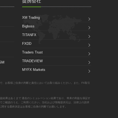
提携会社
XM Trading
Bigboss
TITANFX
FXDD
Traders Trust
TRADEVIEW
_5M
MYFX Markets
で、お客様ご自身の判断と責任においてお取り組みください。また、FX取引
益結果はあくまで 過去のシミュレーション結果であり、将来の利益を保証す
責任でご確認のうえ、ご利用ください。当社および情報提供元は、法律上の請求
に関する最終決定はお客様ご自身の判断でお願いします。