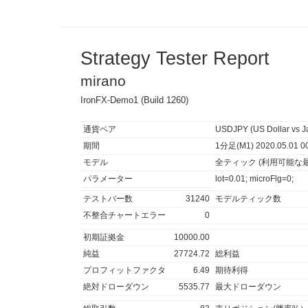
Strategy Tester Report
mirano
IronFX-Demo1 (Build 1260)
通貨ペア
USDJPY (US Dollar vs J
期間
1分足(M1) 2020.05.01 00:
モデル
全ティック (利用可能な
パラメーター
lot=0.01; microFlg=0;
テストバー数
31240
モデルティック数
不整合チャートエラー
0
初期証拠金
10000.00
純益
27724.72
総利益
プロフィットファクタ
6.49
期待利得
絶対ドローダウン
5535.77
最大ドローダウン