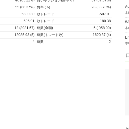
46 (65.22%)
買いポジション(勝率%）
37 (67.57%)
A
55 (66.27%)
負率 (%)
28 (33.73%)
本
5800.30
敗トレード
-507.91
595.91
敗トレード
-180.38
W
12 (8931.57)
連敗(金額)
5 (-958.00)
本
12085.93 (5)
連敗(トレード数)
-1620.37 (4)
E
4
連敗
2
本