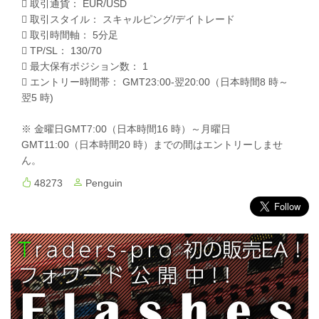
 取引通貨： EUR/USD
 取引スタイル： スキャルピング/デイトレード
 取引時間軸： 5分足
 TP/SL： 130/70
 最大保有ポジション数： 1
 エントリー時間帯： GMT23:00-翌20:00（日本時間8 時～
翌5 時)
※ 金曜日GMT7:00（日本時間16 時）～月曜日
GMT11:00（日本時間20 時）までの間はエントリーしませ
ん。
48273
Penguin