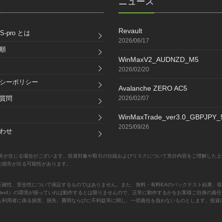
ク
ニュース
Revault
S-pro とは
2026/06/17
順
WinMaxV2_AUDNZD_M5
2026/02/20
シーポリシー
Avalanche ZERO AC5
質問
2026/02/07
WinMaxTrade_ver3.0_GBPJPY
2025/09/26
わせ
失が生じる場合がございます。投資対象や取引の仕組およびリスクについて充分内容をご理解した上
の損失が出る可能性があります。
正確性、安全性について保証するものではありません。また、無料・有料EAのバックテスト結果、収
Trader4）の環境が揃っていれば動作するとは限りませんので、正常に動作するかをお客様ご自身の
た利用者に係る損害、損失、費用ならびに不利益等に関し、一切責任を負わないものとします。投資