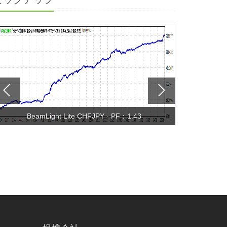
BeamLight Lite CHFJPY - PF：1.43