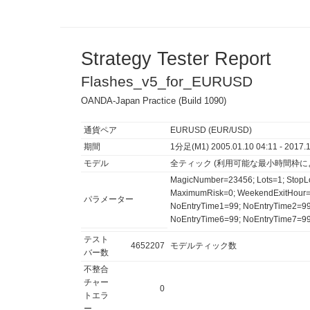
Strategy Tester Report
Flashes_v5_for_EURUSD
OANDA-Japan Practice (Build 1090)
通貨ペア
EURUSD (EUR/USD)
期間
1分足(M1) 2005.01.10 04:11 - 2017.10
モデル
全ティック (利用可能な最小時間枠に
MagicNumber=23456; Lots=1; StopLos
MaximumRisk=0; WeekendExitHour=2
パラメーター
NoEntryTime1=99; NoEntryTime2=99
NoEntryTime6=99; NoEntryTime7=99
テスト
4652207
モデルティック数
バー数
不整合
チャー
0
トエラ
ー