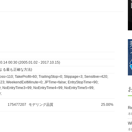
.14 00:30 (2005.01.02 - 2017.10.15)
よる最も正確な方法)
s=110; TakeProfit=60; TrailingStop=0; Slippage=3; Sensitive=420;
3; WeekendExitMinute=0; JPTime=false; EntryStopTime=90;
; NoEntryTime3=99; NoEntryTime4=99; NoEntryTime5=99;
;
175477207
モデリング品質
25.00%
Re
本
W
本