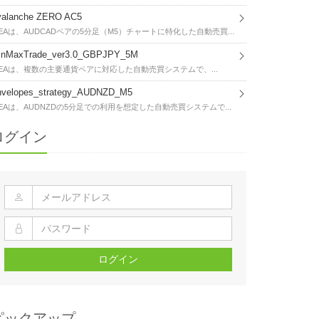
valanche ZERO AC5
EAは、AUDCADペアの5分足（M5）チャートに特化した自動売買...
inMaxTrade_ver3.0_GBPJPY_5M
EAは、複数の主要通貨ペアに対応した自動売買システムで、...
nvelopes_strategy_AUDNZD_M5
EAは、AUDNZDの5分足での利用を想定した自動売買システムで...
ログイン
ログイン
ピックアップ