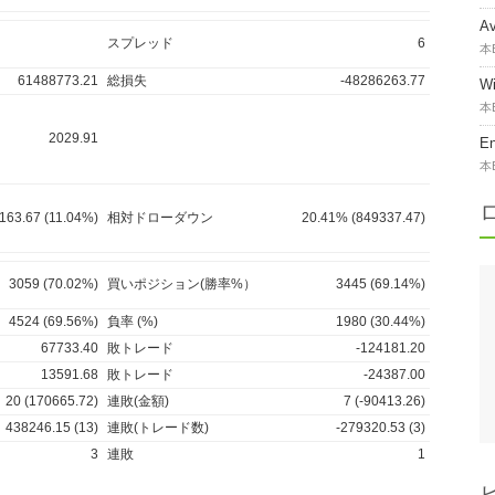
A
スプレッド
6
本
61488773.21
総損失
-48286263.77
W
本
2029.91
E
本
163.67 (11.04%)
相対ドローダウン
20.41% (849337.47)
3059 (70.02%)
買いポジション(勝率%）
3445 (69.14%)
4524 (69.56%)
負率 (%)
1980 (30.44%)
67733.40
敗トレード
-124181.20
13591.68
敗トレード
-24387.00
20 (170665.72)
連敗(金額)
7 (-90413.26)
438246.15 (13)
連敗(トレード数)
-279320.53 (3)
3
連敗
1