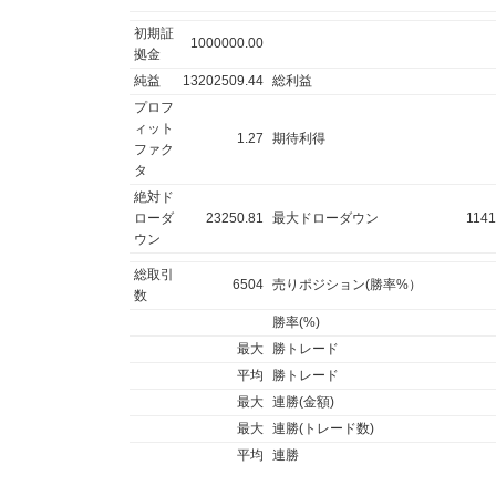
初期証
1000000.00
拠金
純益
13202509.44
総利益
プロフ
ィット
1.27
期待利得
ファク
タ
絶対ド
ローダ
23250.81
最大ドローダウン
1141
ウン
総取引
6504
売りポジション(勝率%）
数
勝率(%)
最大
勝トレード
平均
勝トレード
最大
連勝(金額)
最大
連勝(トレード数)
平均
連勝