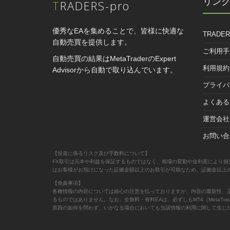
リン
TRADERS-pro
優秀なEAを集めることで、皆様に快適な
TRADER
自動売買を提供します。
ご利用手
自動売買の結果はMetaTraderのExpert
利用規約
Advisorから自動で取り込んでいます。
プライバ
よくある
運営会社
お問い合
【投資に係るリスク及び手数料について】
FX取引は元本や利益を保証するものではなく、相場の変動や金利差により損
はお客様がお預けになった証拠金額以上のお取引が可能なため、証拠金以上
【免責事項】
各種情報の内容については細心の注意を払っておりますが、内容の最新性、
るものではありません。なお、全無料・有料EAは、必ずしもMT4（Meta
原因の如何を問わず、いかなる場合においても当該情報の利用に関して生じ