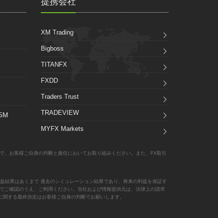
提携会社
XM Trading
Bigboss
TITANFX
FXDD
Traders Trust
TRADEVIEW
_5M
MYFX Markets
で、お客様ご自身の判断と責任においてお取り組みください。また、FX取引
益結果はあくまで 過去のシミュレーション結果であり、将来の利益を保証す
責任でご確認のうえ、ご利用ください。当社および情報提供元は、法律上の請求
に関する最終決定はお客様ご自身の判断でお願いします。