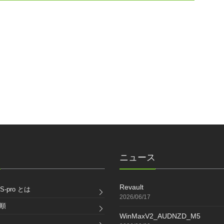
ク
ニュース
Revault
S-pro とは
2026/06/17
順
WinMaxV2_AUDNZD_M5