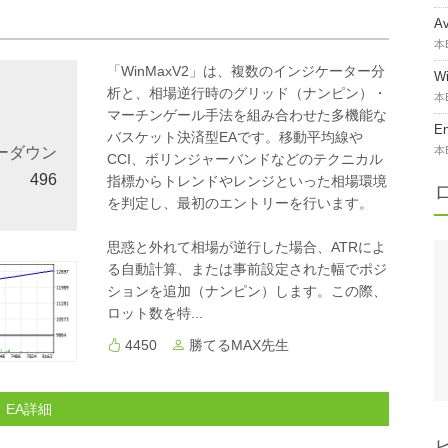
A
本
「WinMaxV2」は、複数のインジケーター分
W
析と、相場逆行時のグリッド（ナンピン）・
本
マーチンゲール手法を組み合わせた多機能な
E
バスケット決済型EAです。移動平均線や
ーダウン
本
CCI、ボリンジャーバンドなどのテクニカル
496
指標からトレンドやレンジといった相場環境
を判定し、最初のエントリーを行います。
思惑と外れて相場が逆行した場合、ATRによ
る自動計算、または事前設定された幅でポジ
ションを追加（ナンピン）します。この際、
ロット数を特...
4450
勝てるMAX先生
EA詳細