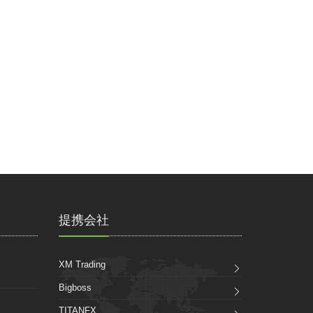
提携会社
XM Trading
Bigboss
TITANFX