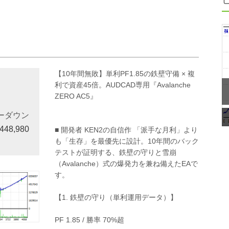
【10年間無敗】単利PF1.85の鉄壁守備 × 複
利で資産45倍。AUDCAD専用『Avalanche
ZERO AC5』
ーダウン
,448,980
■ 開発者 KEN2の自信作 「派手な月利」より
も「生存」を最優先に設計。10年間のバック
テストが証明する、鉄壁の守りと雪崩
（Avalanche）式の爆発力を兼ね備えたEAで
す。
【1. 鉄壁の守り（単利運用データ）】
PF 1.85 / 勝率 70%超