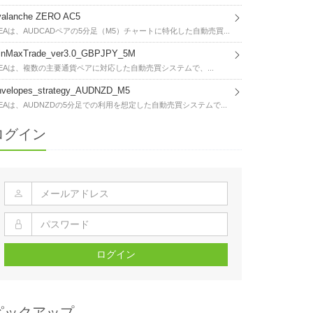
valanche ZERO AC5
EAは、AUDCADペアの5分足（M5）チャートに特化した自動売買...
inMaxTrade_ver3.0_GBPJPY_5M
EAは、複数の主要通貨ペアに対応した自動売買システムで、...
nvelopes_strategy_AUDNZD_M5
EAは、AUDNZDの5分足での利用を想定した自動売買システムで...
ログイン
ログイン
ピックアップ