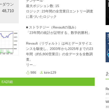
チンゲール
ーダウン
最大ポジション数: 15
48,710
ロジック: 23年間の全営業日エントリー調査
に基づいたロジック
■ ストラテジー（Revaultの強み）
「23年間の統計が証明する、数学的勝利」
Revault（リヴォルト）はAIとデータサイエ
ンスを駆使し、2003年から2025年までの23
年間（約5,800営業日）の全データを全数調
査。
リー...
986
kirin129
EA詳細
Re
本
W
本