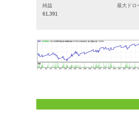
純益
最大ドロ
61,391